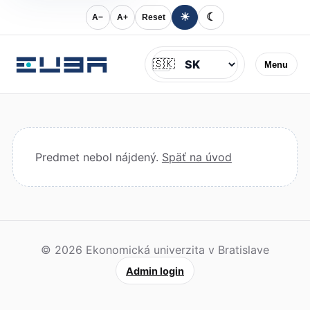
☀
☾
A−
A+
Reset
Jazyk
🇸🇰
Menu
Predmet nebol nájdený.
Späť na úvod
© 2026 Ekonomická univerzita v Bratislave
Admin login