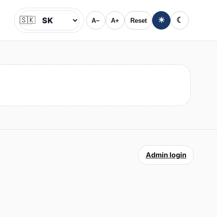
🇸🇰
☀
☾
A−
A+
Reset
Jazyk
Admin login