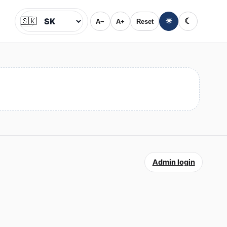
🇸🇰
☀
☾
A−
A+
Reset
Jazyk
Admin login