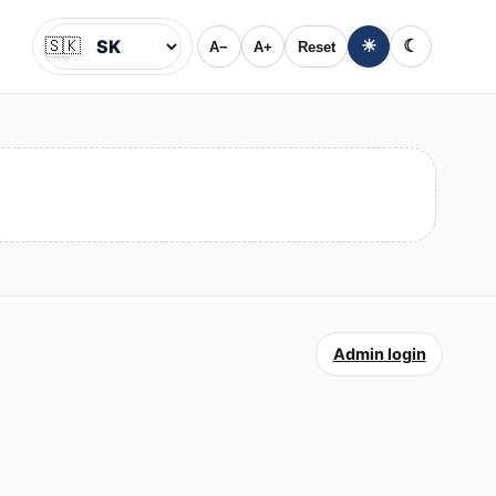
🇸🇰
☀
☾
A−
A+
Reset
Jazyk
Admin login