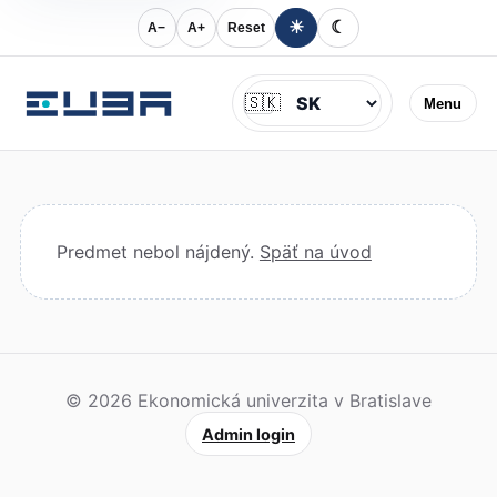
☀
☾
A−
A+
Reset
Jazyk
🇸🇰
Menu
Predmet nebol nájdený.
Späť na úvod
© 2026 Ekonomická univerzita v Bratislave
Admin login