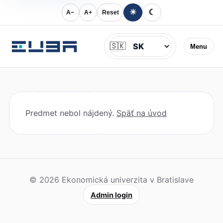
☀
☾
A−
A+
Reset
Jazyk
🇸🇰
Menu
Predmet nebol nájdený.
Späť na úvod
© 2026 Ekonomická univerzita v Bratislave
Admin login