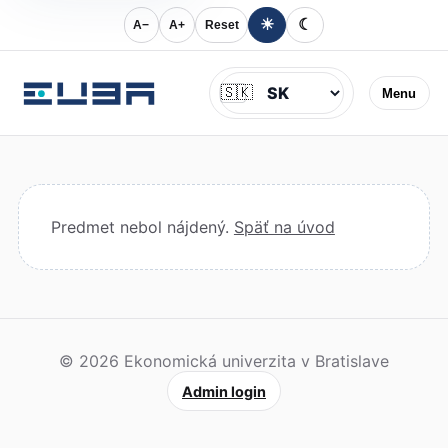
☀
☾
A−
A+
Reset
Jazyk
🇸🇰
Menu
Predmet nebol nájdený.
Späť na úvod
© 2026 Ekonomická univerzita v Bratislave
Admin login