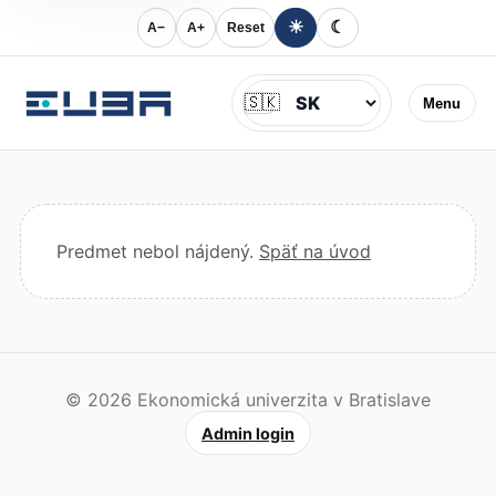
☀
☾
A−
A+
Reset
Jazyk
🇸🇰
Menu
Predmet nebol nájdený.
Späť na úvod
© 2026 Ekonomická univerzita v Bratislave
Admin login