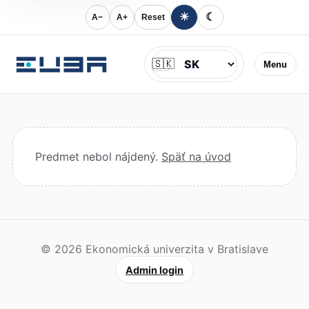
☀
☾
A−
A+
Reset
Jazyk
🇸🇰
Menu
Predmet nebol nájdený.
Späť na úvod
© 2026 Ekonomická univerzita v Bratislave
Admin login