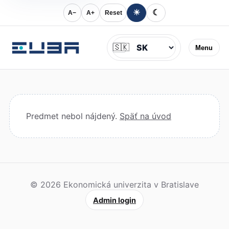
☀
☾
A−
A+
Reset
Jazyk
🇸🇰
Menu
Predmet nebol nájdený.
Späť na úvod
© 2026 Ekonomická univerzita v Bratislave
Admin login