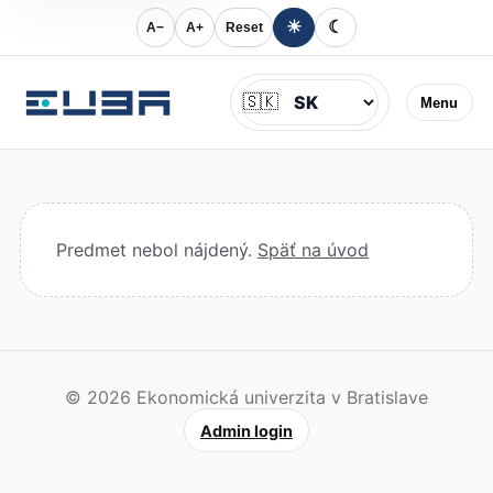
☀
☾
A−
A+
Reset
Jazyk
🇸🇰
Menu
Predmet nebol nájdený.
Späť na úvod
© 2026 Ekonomická univerzita v Bratislave
Admin login