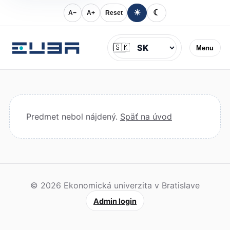
☀
☾
A−
A+
Reset
Jazyk
🇸🇰
Menu
Predmet nebol nájdený.
Späť na úvod
© 2026 Ekonomická univerzita v Bratislave
Admin login