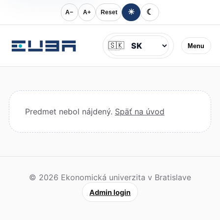
☀
☾
A−
A+
Reset
Jazyk
🇸🇰
Menu
Predmet nebol nájdený.
Späť na úvod
© 2026 Ekonomická univerzita v Bratislave
Admin login