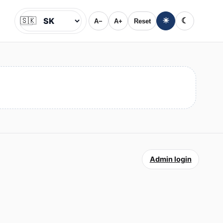
🇸🇰
☀
☾
A−
A+
Reset
Jazyk
Admin login