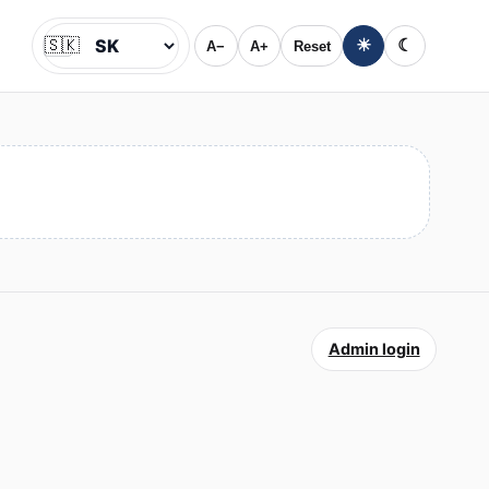
🇸🇰
☀
☾
A−
A+
Reset
Jazyk
Admin login