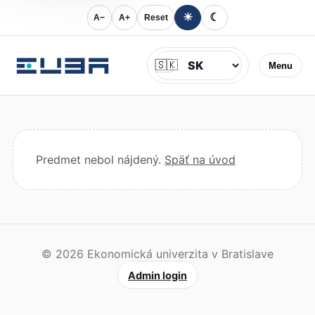
☀
☾
A−
A+
Reset
Jazyk
🇸🇰
Menu
Predmet nebol nájdený.
Späť na úvod
© 2026 Ekonomická univerzita v Bratislave
Admin login