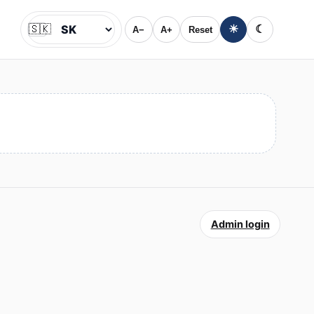
🇸🇰
☀
☾
A−
A+
Reset
Jazyk
Admin login