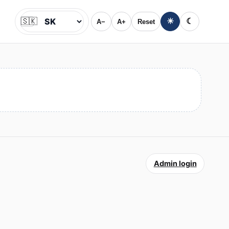
🇸🇰
☀
☾
A−
A+
Reset
Jazyk
Admin login