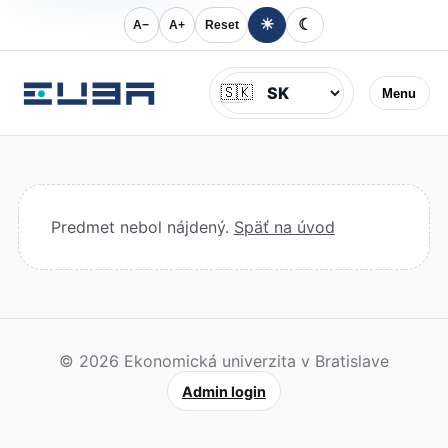
☀
☾
A−
A+
Reset
Jazyk
🇸🇰
Menu
Predmet nebol nájdený.
Späť na úvod
© 2026 Ekonomická univerzita v Bratislave
Admin login