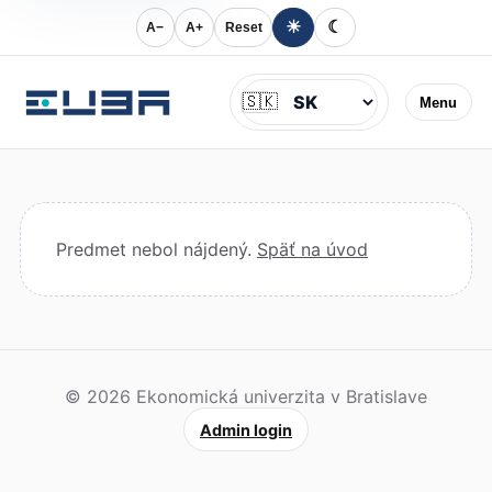
☀
☾
A−
A+
Reset
Jazyk
🇸🇰
Menu
Predmet nebol nájdený.
Späť na úvod
© 2026 Ekonomická univerzita v Bratislave
Admin login