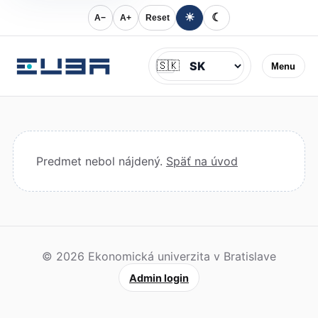
☀
☾
A−
A+
Reset
Jazyk
🇸🇰
Menu
Predmet nebol nájdený.
Späť na úvod
© 2026 Ekonomická univerzita v Bratislave
Admin login