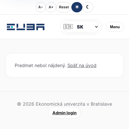
☀
☾
A−
A+
Reset
Jazyk
🇸🇰
Menu
Predmet nebol nájdený.
Späť na úvod
© 2026 Ekonomická univerzita v Bratislave
Admin login