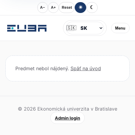
☀
☾
A−
A+
Reset
Jazyk
🇸🇰
Menu
Predmet nebol nájdený.
Späť na úvod
© 2026 Ekonomická univerzita v Bratislave
Admin login