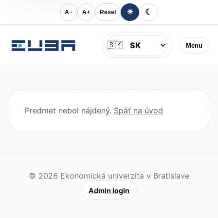
☀
☾
A−
A+
Reset
Jazyk
🇸🇰
Menu
Predmet nebol nájdený.
Späť na úvod
© 2026 Ekonomická univerzita v Bratislave
Admin login