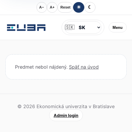
☀
☾
A−
A+
Reset
Jazyk
🇸🇰
Menu
Predmet nebol nájdený.
Späť na úvod
© 2026 Ekonomická univerzita v Bratislave
Admin login