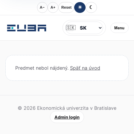
☀
☾
A−
A+
Reset
Jazyk
🇸🇰
Menu
Predmet nebol nájdený.
Späť na úvod
© 2026 Ekonomická univerzita v Bratislave
Admin login