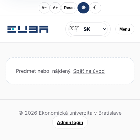
☀
☾
A−
A+
Reset
Jazyk
🇸🇰
Menu
Predmet nebol nájdený.
Späť na úvod
© 2026 Ekonomická univerzita v Bratislave
Admin login