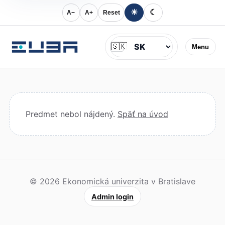
☀
☾
A−
A+
Reset
Jazyk
🇸🇰
Menu
Predmet nebol nájdený.
Späť na úvod
© 2026 Ekonomická univerzita v Bratislave
Admin login