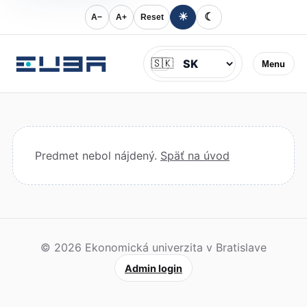
☀
☾
A−
A+
Reset
Jazyk
🇸🇰
Menu
Predmet nebol nájdený.
Späť na úvod
© 2026 Ekonomická univerzita v Bratislave
Admin login