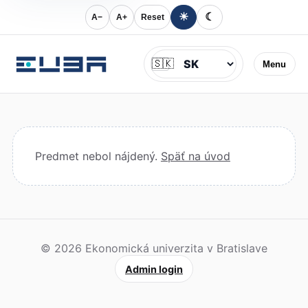
☀
☾
A−
A+
Reset
Jazyk
🇸🇰
Menu
Predmet nebol nájdený.
Späť na úvod
© 2026 Ekonomická univerzita v Bratislave
Admin login