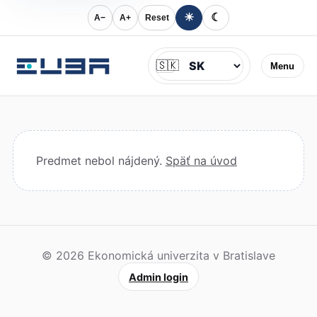
☀
☾
A−
A+
Reset
Jazyk
🇸🇰
Menu
Predmet nebol nájdený.
Späť na úvod
© 2026 Ekonomická univerzita v Bratislave
Admin login