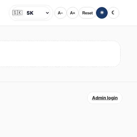
🇸🇰
☀
☾
A−
A+
Reset
Jazyk
Admin login