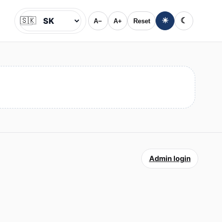
🇸🇰
☀
☾
A−
A+
Reset
Jazyk
Admin login