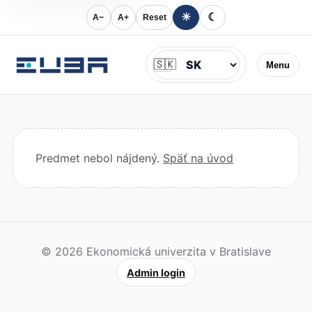
☀
☾
A−
A+
Reset
Jazyk
🇸🇰
Menu
Predmet nebol nájdený.
Späť na úvod
© 2026 Ekonomická univerzita v Bratislave
Admin login