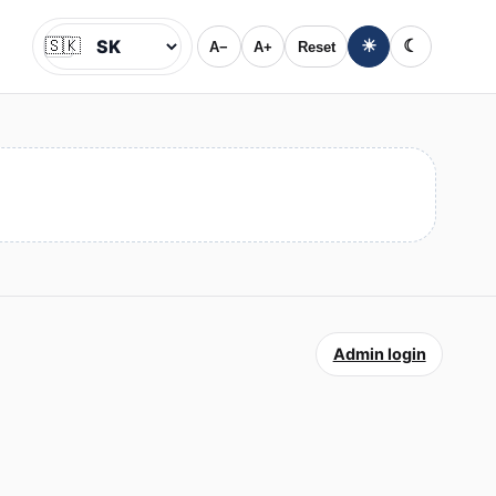
🇸🇰
☀
☾
A−
A+
Reset
Jazyk
Admin login