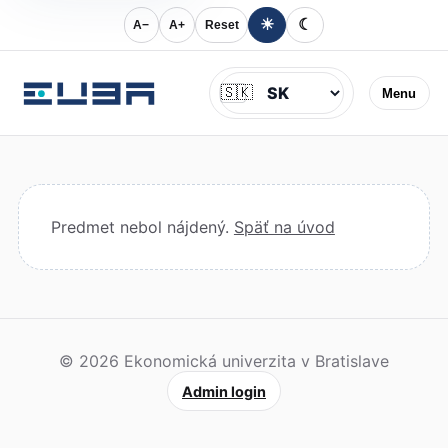
☀
☾
A−
A+
Reset
Jazyk
🇸🇰
Menu
Predmet nebol nájdený.
Späť na úvod
© 2026 Ekonomická univerzita v Bratislave
Admin login