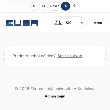
☀
☾
A−
A+
Reset
Jazyk
🇸🇰
Menu
Predmet nebol nájdený.
Späť na úvod
© 2026 Ekonomická univerzita v Bratislave
Admin login