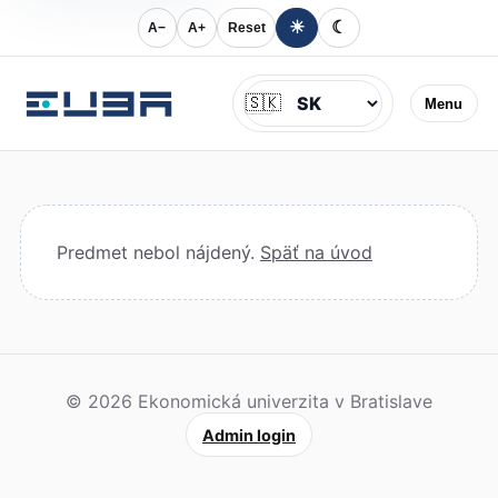
☀
☾
A−
A+
Reset
Jazyk
🇸🇰
Menu
Predmet nebol nájdený.
Späť na úvod
© 2026 Ekonomická univerzita v Bratislave
Admin login