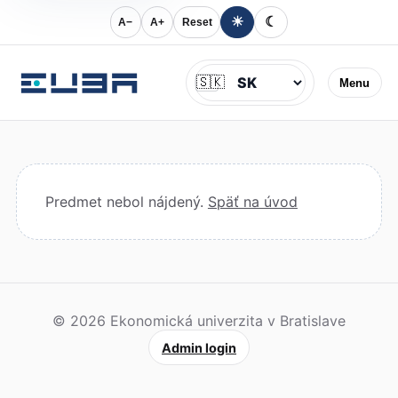
☀
☾
A−
A+
Reset
Jazyk
🇸🇰
Menu
Predmet nebol nájdený.
Späť na úvod
© 2026 Ekonomická univerzita v Bratislave
Admin login