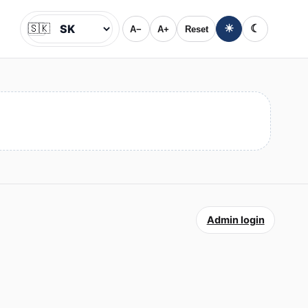
🇸🇰
☀
☾
A−
A+
Reset
Jazyk
Admin login