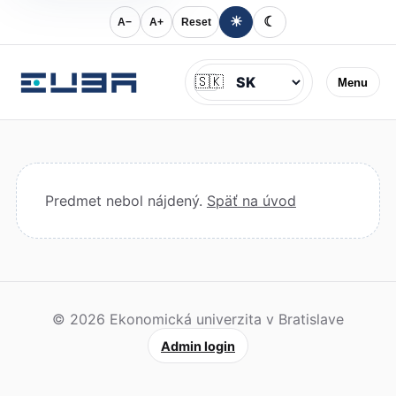
☀
☾
A−
A+
Reset
Jazyk
🇸🇰
Menu
Predmet nebol nájdený.
Späť na úvod
© 2026 Ekonomická univerzita v Bratislave
Admin login