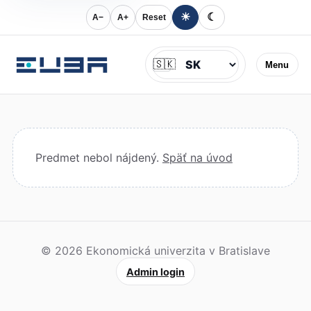
☀
☾
A−
A+
Reset
Jazyk
🇸🇰
Menu
Predmet nebol nájdený.
Späť na úvod
© 2026 Ekonomická univerzita v Bratislave
Admin login