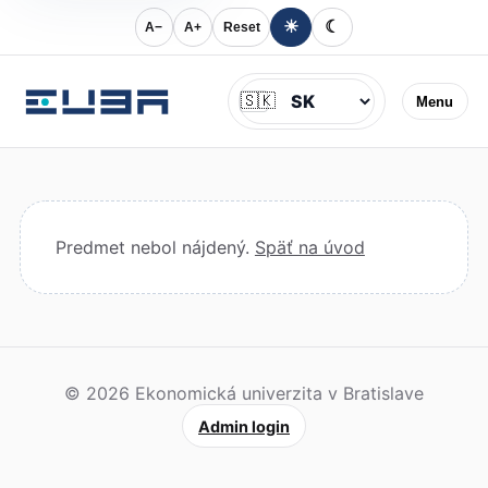
☀
☾
A−
A+
Reset
Jazyk
🇸🇰
Menu
Predmet nebol nájdený.
Späť na úvod
© 2026 Ekonomická univerzita v Bratislave
Admin login