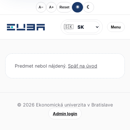
☀
☾
A−
A+
Reset
Jazyk
🇸🇰
Menu
Predmet nebol nájdený.
Späť na úvod
© 2026 Ekonomická univerzita v Bratislave
Admin login