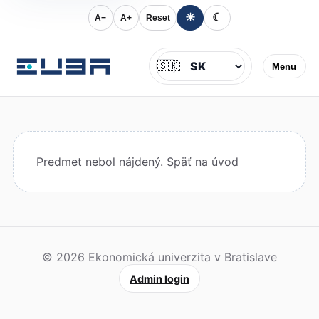
☀
☾
A−
A+
Reset
Jazyk
🇸🇰
Menu
Predmet nebol nájdený.
Späť na úvod
© 2026 Ekonomická univerzita v Bratislave
Admin login