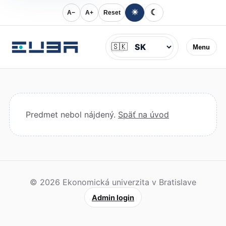
☀
☾
A−
A+
Reset
Jazyk
🇸🇰
Menu
Predmet nebol nájdený.
Späť na úvod
© 2026 Ekonomická univerzita v Bratislave
Admin login