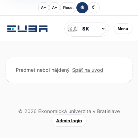
☀
☾
A−
A+
Reset
Jazyk
🇸🇰
Menu
Predmet nebol nájdený.
Späť na úvod
© 2026 Ekonomická univerzita v Bratislave
Admin login