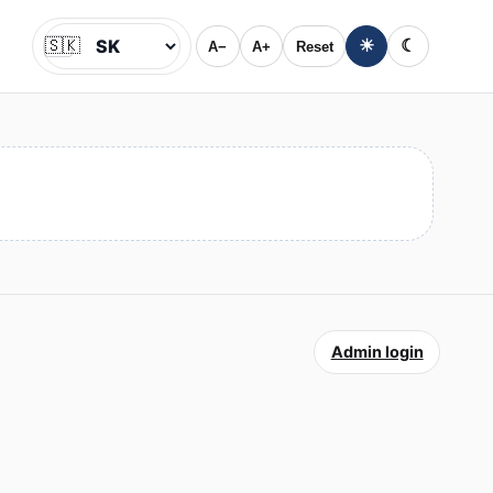
🇸🇰
☀
☾
A−
A+
Reset
Jazyk
Admin login