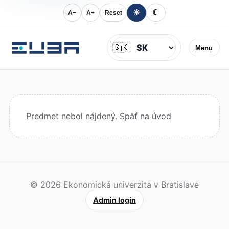
☀
☾
A−
A+
Reset
Jazyk
🇸🇰
Menu
Predmet nebol nájdený.
Späť na úvod
© 2026 Ekonomická univerzita v Bratislave
Admin login