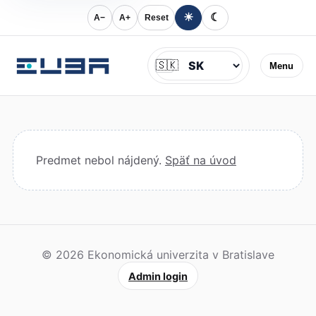
☀
☾
A−
A+
Reset
Jazyk
🇸🇰
Menu
Predmet nebol nájdený.
Späť na úvod
© 2026 Ekonomická univerzita v Bratislave
Admin login